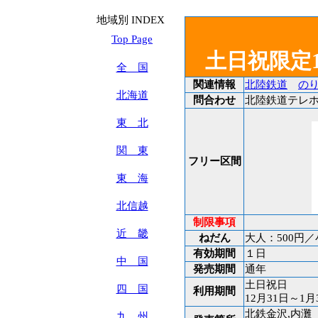
地域別 INDEX
Top Page
土日祝限定
全 国
関連情報
北陸鉄道
の
北海道
問合わせ
北陸鉄道テレホンサ
東 北
関 東
フリー区間
東 海
北信越
制限事項
近 畿
ねだん
大人：500円／
有効期間
１日
中 国
発売期間
通年
土日祝日
四 国
利用期間
12月31日～1
北鉄金沢,内灘
九 州