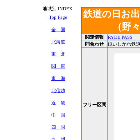
地域別 INDEX
鉄道の日お
Top Page
（野
全 国
関連情報
RYDE PASS
北海道
問合わせ
IRいしかわ鉄道 T
東 北
関 東
東 海
北信越
近 畿
フリー区間
中 国
四 国
九 州