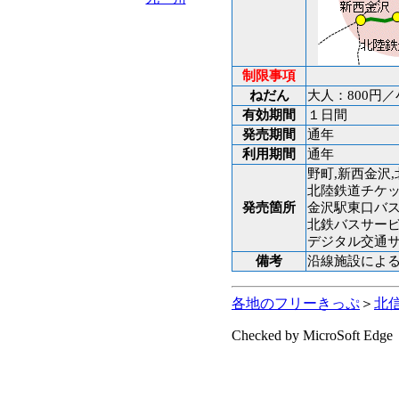
制限事項
ねだん
大人：800円／
有効期間
１日間
発売期間
通年
利用期間
通年
野町,新西金沢
北陸鉄道チケ
発売箇所
金沢駅東口バ
北鉄バスサー
デジタル交通
備考
沿線施設によ
各地のフリーきっぷ
＞
北
Checked by MicroSoft Edge