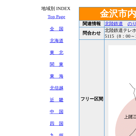
地域別 INDEX
金沢市
Top Page
関連情報
北陸鉄道
の
全 国
北陸鉄道テレホン
問合わせ
5115（8：00～
北海道
東 北
関 東
東 海
北信越
フリー区間
近 畿
中 国
四 国
九 州