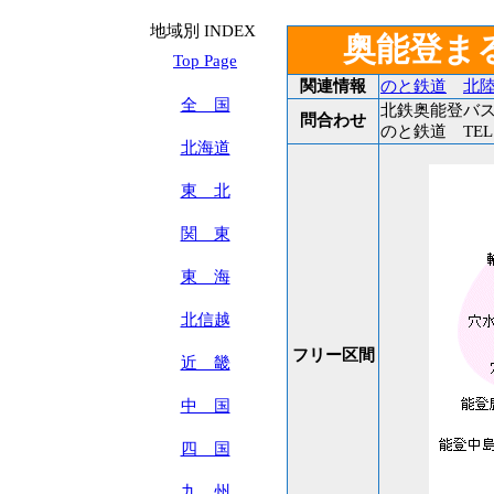
地域別 INDEX
奥能登ま
Top Page
関連情報
のと鉄道
北
全 国
北鉄奥能登バス TE
問合わせ
のと鉄道 TEL:07
北海道
東 北
関 東
東 海
北信越
フリー区間
近 畿
中 国
四 国
九 州