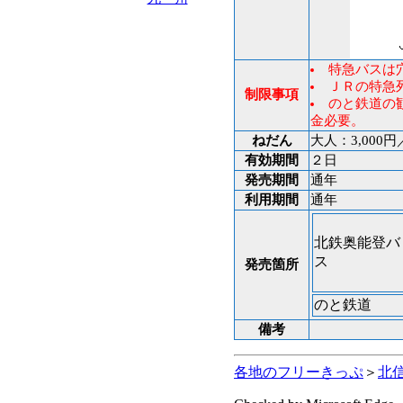
特急バスは
ＪＲの特急
制限事項
のと鉄道の
金必要。
ねだん
大人：3,000
有効期間
２日
発売期間
通年
利用期間
通年
北鉄奥能登バ
ス
発売箇所
のと鉄道
備考
各地のフリーきっぷ
＞
北