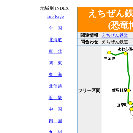
地域別 INDEX
えちぜん
Top Page
(恐竜
全 国
関連情報
えちぜん鉄道
北海道
問合わせ
えちぜん鉄道 TEL
東 北
関 東
東 海
北信越
フリー区間
近 畿
中 国
四 国
九 州