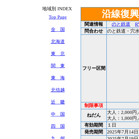
地域別 INDEX
沿線復
Top Page
関連情報
のと鉄道
R
全 国
問合わせ
のと鉄道・穴水駅 T
北海道
東 北
関 東
フリー区間
東 海
北信越
近 畿
制限事項
大人：2,000円
中 国
ねだん
大人：1,000円
有効期間
１日
四 国
発売期間
2025年7月14
九 州
2025年7月19