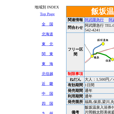
地域別 INDEX
飯坂
Top Page
関連情報
阿武隈急行
阿
全 国
阿武隈急行 TEL:0
問合わせ
542-4241
北海道
東 北
フリー区
関 東
間
東 海
北信越
制限事項
ねだん
大人：1,500円／
近 畿
有効期間
1日間
発売期間
通年
中 国
利用期間
通年
発売箇所
福島,保原,梁川,
四 国
飯坂温泉入浴券
備考
片岡鶴太郎美術
九 州