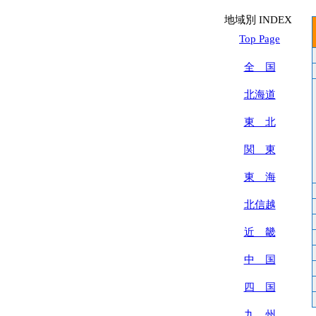
地域別 INDEX
Top Page
全 国
北海道
東 北
関 東
東 海
北信越
近 畿
中 国
四 国
九 州