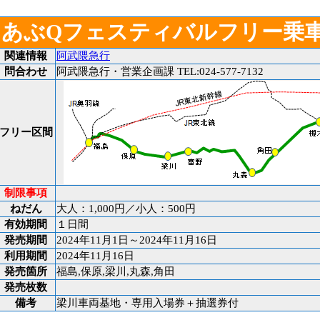
あぶQフェスティバルフリー乗
関連情報
阿武隈急行
問合わせ
阿武隈急行・営業企画課 TEL:024-577-7132
フリー区間
制限事項
ねだん
大人：1,000円／小人：500円
有効期間
１日間
発売期間
2024年11月1日～2024年11月16日
利用期間
2024年11月16日
発売箇所
福島,保原,梁川,丸森,角田
発売枚数
備考
梁川車両基地・専用入場券＋抽選券付