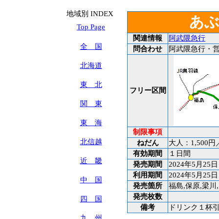
地域別 INDEX
あ
Top Page
関連情報
阿武隈急行
全 国
問合わせ
阿武隈急行・営業企
北海道
東 北
フリー区間
関 東
東 海
制限事項
北信越
ねだん
大人：1,500
有効期間
１日間
近 畿
発売期間
2024年5月25日
利用期間
2024年5月25日
中 国
発売箇所
福島,保原,梁川
発売枚数
四 国
備考
ドリンク１杯
九 州