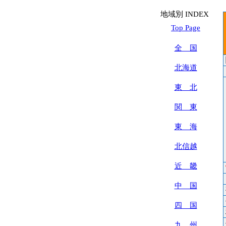
地域別 INDEX
Top Page
全 国
北海道
東 北
関 東
東 海
北信越
近 畿
中 国
四 国
九 州