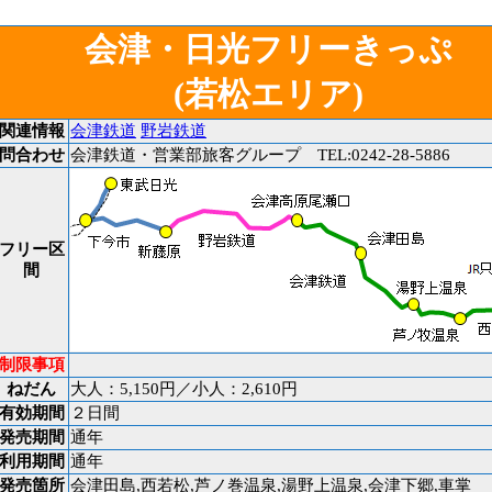
会津・日光フリーきっぷ
(若松エリア)
関連情報
会津鉄道
野岩鉄道
問合わせ
会津鉄道・営業部旅客グループ TEL:0242-28-5886
フリー区
間
制限事項
ねだん
大人：5,150円／小人：2,610円
有効期間
２日間
発売期間
通年
利用期間
通年
発売箇所
会津田島,西若松,芦ノ巻温泉,湯野上温泉,会津下郷,車掌