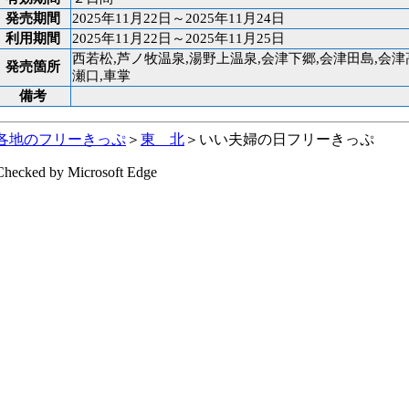
発売期間
2025年11月22日～2025年11月24日
利用期間
2025年11月22日～2025年11月25日
西若松,芦ノ牧温泉,湯野上温泉,会津下郷,会津田島,会
発売箇所
瀬口,車掌
備考
各地のフリーきっぷ
＞
東 北
＞いい夫婦の日フリーきっぷ
Checked by Microsoft Edge