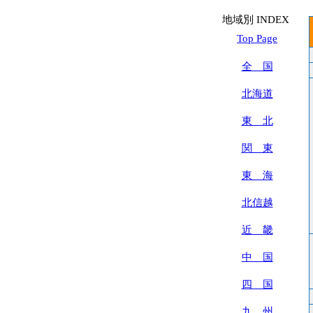
地域別 INDEX
Top Page
全 国
北海道
東 北
関 東
東 海
北信越
近 畿
中 国
四 国
九 州