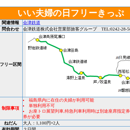
いい夫婦の日フリーきっぷ
関連情報
会津鉄道
問合わせ
会津鉄道株式会社営業部旅客グループ TEL:0242-28-58
フリー区間
福島県内に在住の夫婦が利用可能
単独利用不可
制限事項
お座トロ展望列車,特急列車利用時は別途座席指定券
券が必要
ねだん
大人：1,100円×2人
有効期間
２日間