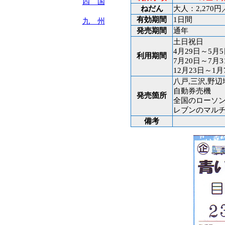
四 国
ねだん
大人：2,270円
有効期間
1日間
九 州
発売期間
通年
土日祝日
4月29日～5月
利用期間
7月20日～7月3
12月23日～1
八戸,三沢,野辺
自動券売機
発売箇所
全国のローソン
レブンのマル
備考