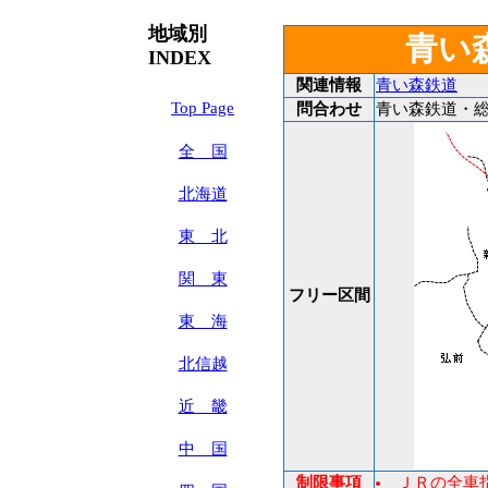
地域別
青い
INDEX
関連情報
青い森鉄道
Top Page
問合わせ
青い森鉄道・総務部
全 国
北海道
東 北
関 東
フリー区間
東 海
北信越
近 畿
中 国
制限事項
ＪＲの全車