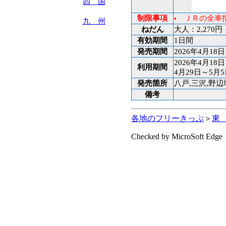
四 国
制限事項
ＪＲの全車
九 州
ねだん
大人：2,270円
有効期間
1日間
発売期間
2026年4月18
2026年4月18
利用期間
4月29日～5月
発売箇所
八戸,三沢,野辺
備考
各地のフリーきっぷ
＞
東
Checked by MicroSoft Edge