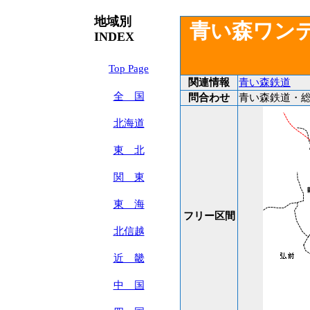
地域別
青い森ワン
INDEX
Top Page
関連情報
青い森鉄道
全 国
問合わせ
青い森鉄道・総務部
北海道
東 北
関 東
東 海
フリー区間
北信越
近 畿
中 国