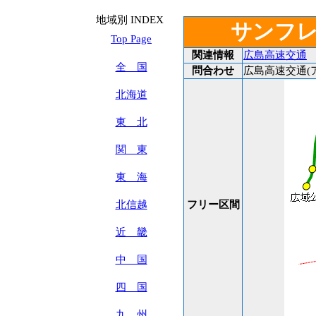
地域別 INDEX
サンフ
Top Page
関連情報
広島高速交通
全 国
問合わせ
広島高速交通(アス
北海道
東 北
関 東
東 海
北信越
フリー区間
近 畿
中 国
四 国
九 州