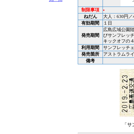
制限事項
ねだん
大人：630円／
有効期間
１日
広島広域公園
発売期間
びサンフレッ
キックオフの
利用期間
サンフレッチ
発売箇所
アストラムラ
備考
「サ