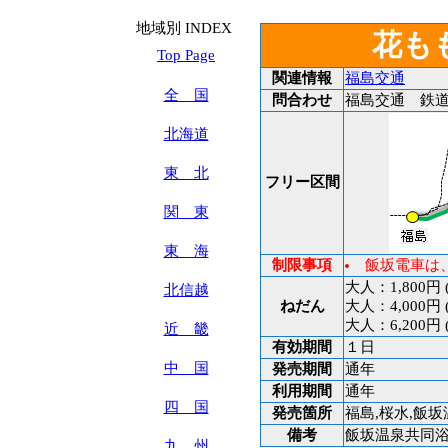
地域別 INDEX
花も
Top Page
関連情報
福島交通
全 国
問合わせ
福島交通 鉄道部 T
北海道
東 北
フリー区間
関 東
東 海
制限事項
飯坂電車は
大人：1,800
北信越
ねだん
大人：4,000
大人：6,200
近 畿
有効期間
１日
中 国
発売期間
通年
利用期間
通年
四 国
発売箇所
福島,桜水,飯
備考
飯坂温泉共同浴
九 州