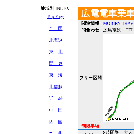
地域別 INDEX
広電電車乗車
Top Page
関連情報
MOBIRY TRAV
全 国
問合わせ
広島電鉄 TEL:08
北海道
東 北
関 東
東 海
フリー区間
北信越
近 畿
中 国
四 国
制限事項
8時間券 大人：
九 州