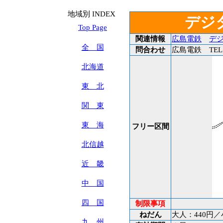
地域別 INDEX
デジ
Top Page
関連情報
広島電鉄
デジ
全 国
問合わせ
広島電鉄 TEL:08
北海道
東 北
関 東
東 海
フリー区間
北信越
近 畿
中 国
四 国
制限事項
ねだん
大人：440円／
九 州