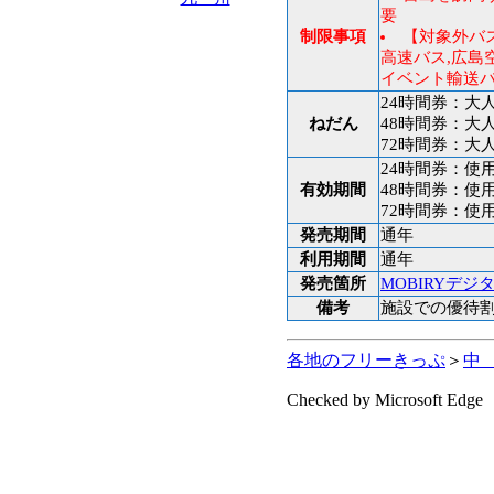
要
制限事項
【対象外バ
高速バス,広島
イベント輸送バ
24時間券：大人
ねだん
48時間券：大人
72時間券：大人
24時間券：使
有効期間
48時間券：使
72時間券：使
発売期間
通年
利用期間
通年
発売箇所
MOBIRYデ
備考
施設での優待
各地のフリーきっぷ
＞
中
Checked by Microsoft Edge