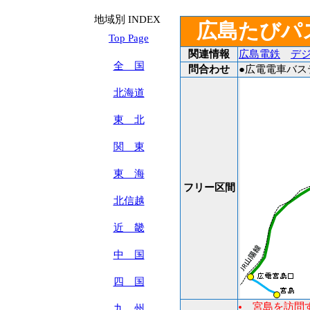
地域別 INDEX
広島たびパ
Top Page
関連情報
広島電鉄
デジ
全 国
問合わせ
●広電電車バステレ
北海道
東 北
関 東
東 海
フリー区間
北信越
近 畿
中 国
四 国
宮島を訪問
九 州