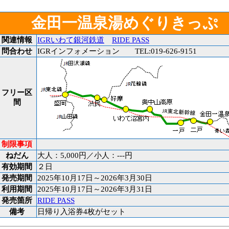
金田一温泉湯めぐりきっぷ
関連情報
IGRいわて銀河鉄道
RIDE PASS
問合わせ
IGRインフォメーション TEL:019-626-9151
フリー区
間
制限事項
ねだん
大人：5,000円／小人：---円
有効期間
２日
発売期間
2025年10月17日～2026年3月30日
利用期間
2025年10月17日～2026年3月31日
発売箇所
RIDE PASS
備考
日帰り入浴券4枚がセット