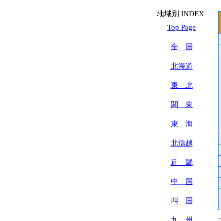
地域別 INDEX
Top Page
全 国
北海道
東 北
関 東
東 海
北信越
近 畿
中 国
四 国
九 州