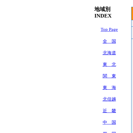
地域別
INDEX
Top Page
全 国
北海道
東 北
関 東
東 海
北信越
近 畿
中 国