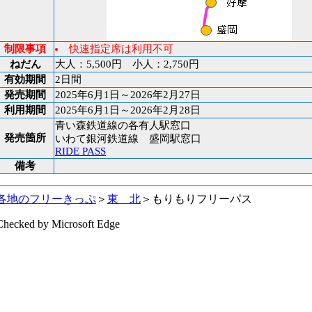
制限事項
快速指定席は利用不可
ねだん
大人：5,500円 小人：2,750円
有効期間
2日間
発売期間
2025年6月1日～2026年2月27日
利用期間
2025年6月1日～2026年2月28日
青い森鉄道線の各有人駅窓口
発売箇所
いわて銀河鉄道線 盛岡駅窓口
RIDE PASS
備考
各地のフリーきっぷ
＞
東 北
＞もりもりフリーパス
Checked by Microsoft Edge