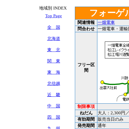
地域別 INDEX
フォーゲ
Top Page
関連情報
一畑電車
全 国
問合わせ
一畑電車・運輸部営業
北海道
東 北
関 東
フリー区
間
東 海
北信越
近 畿
中 国
制限事項
ねだん
大人：2,300円
四 国
有効期間
販売当日のみ
発売期間
通年
九 州