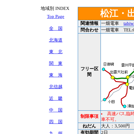
地域別 INDEX
松江・出雲
Top Page
関連情報
一畑電車
tabiw
全 国
問合わせ
一畑電車 TEL:08
北海道
東 北
関 東
フリー区
間
東 海
北信越
近 畿
中 国
高速バス,臨
制限事項
車不可。
四 国
ねだん
大人：3,500円 
有効期間
2日
九 州