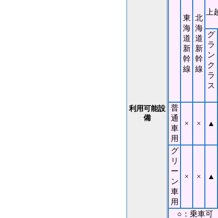
上
東
北
海
海
グ
道
道
ラ
新
新
ン
幹
幹
ク
線
線
ラ
ス
普
利用可能設
備
通
×
×
▲
車
用
グ
リ
ー
×
×
▲
ン
車
用
○：乗車可