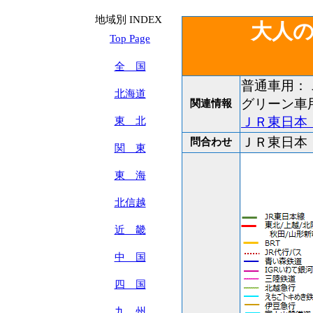
地域別 INDEX
大人
Top Page
全 国
普通車用：
北海道
グリーン車
関連情報
ＪＲ東日本
東 北
ＪＲ東日
問合わせ
関 東
東 海
北信越
近 畿
中 国
四 国
九 州