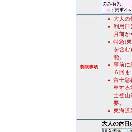
のみ有効
×：乗車
大人の
利用日
月前か
特急(
を含む
能。
事前に
制限事項
６回ま
富士急
車する
士登山
要。
東海道
大人の休日
購入場所