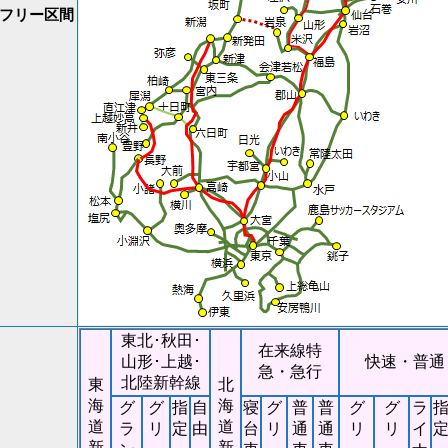
フリー区間
東北･秋田･
在来線特
山形･上越･
快速・普通
急・急行
北陸新幹線
東
北
海
海
グ
グ
指
自
寝
グ
普
普
グ
グ
ラ
道
道
ラ
リ
定
由
台
リ
通
通
リ
リ
イ
新
新