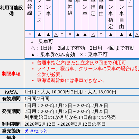
ン
ー
車
ー
車
車
ー
ー
ナ
幹
幹
ク
ン
ン
指
自
ン
ン
ー
利用可能設
線
線
ラ
車
車
定
由
車
車
備
ス
指
自
定
由
×
▲
▲
○
×
▲
▲
○
▲
▲
▲
△
△
△
○：乗車可
△：1日用 2回まで有効、2日用 4回まで有効
▲：乗車券のみ有効 ×：乗車不可
普通車指定席(または立席)が2回まで利用可
ライナー、寝台車、グリーン車に乗車の場合は
制限事項
金券が必要。
東海道新幹線には乗車できない。
ねだん
1日用：大人 10,000円 2日用：大人 18,000円
有効期間
1日間/2日間
1日用：2026年1月12日～2026年2月26日
発売期間
2日用：2026年1月12日～2026年2月25日
利用開始日の1か月前から14日前までの発売
利用期間
2026年2月12日～2026年3月12日の平日
発売箇所
えきねっと
備考