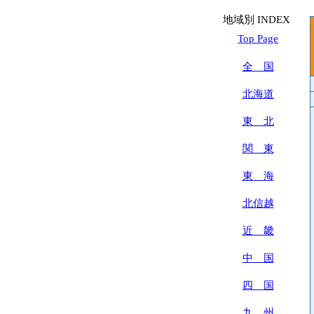
地域別 INDEX
Top Page
全 国
北海道
東 北
関 東
東 海
北信越
近 畿
中 国
四 国
九 州