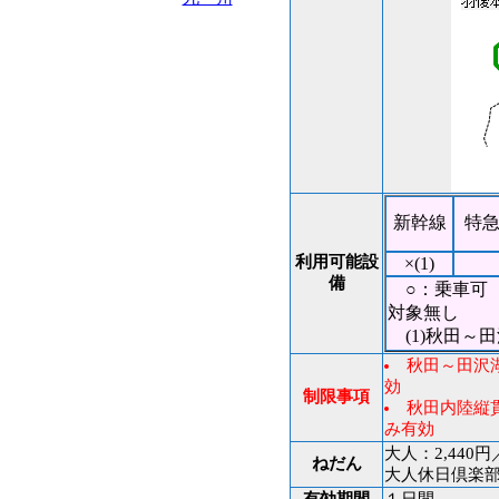
新幹線
特
利用可能設
×(1)
備
○：乗車可 
対象無し
(1)秋田～
秋田～田沢
効
制限事項
秋田内陸縦
み有効
大人：2,440円
ねだん
大人休日倶楽部会