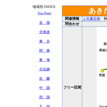
地域別 INDEX
あき
Top Page
関連情報
ＪＲ東日本
秋
全 国
問合わせ
北海道
東 北
関 東
東 海
北信越
近 畿
フリー区間
中 国
四 国
九 州