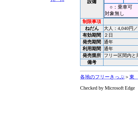
設備
○：乗車可 
対象無し
制限事項
ねだん
大人：4,040円／
有効期間
２日
発売期間
通年
利用期間
通年
発売箇所
フリー区間内と
備考
各地のフリーきっぷ
＞
東
Checked by Microsoft Edge