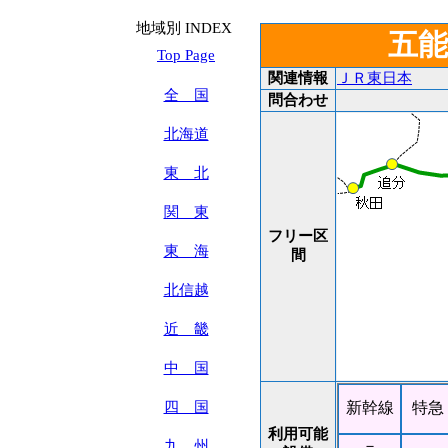
地域別 INDEX
五
Top Page
関連情報
ＪＲ東日本
全 国
問合わせ
北海道
東 北
関 東
フリー区
東 海
間
北信越
近 畿
中 国
四 国
新幹線
特急
利用可能
－
九 州