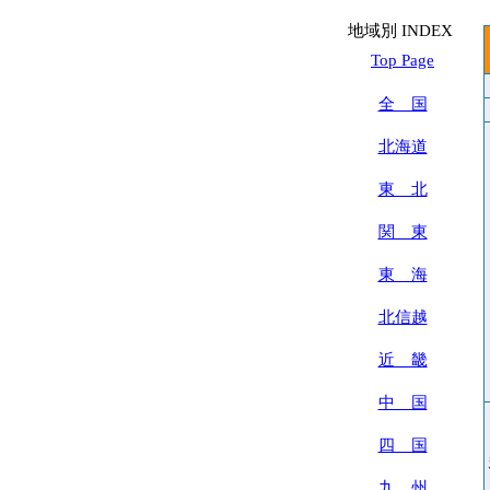
地域別 INDEX
Top Page
全 国
北海道
東 北
関 東
東 海
北信越
近 畿
中 国
四 国
九 州