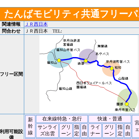
たんばモビリティ共通フリーパ
関連情報
ＪＲ西日本
問合わせ
ＪＲ西日本 TEL:
フリー区間
在来線特急・急行
快速・普通
新
幹
サンライ
グリ
指
自
ライ
グリ
指
自
利用可能設
線
ズ出雲
ーン
定
由
ナー
ーン
定
由
備