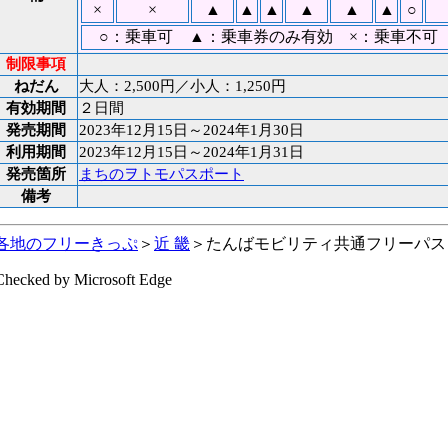
×
×
▲
▲
▲
▲
▲
▲
○
○：乗車可 ▲：乗車券のみ有効 ×：乗車不
制限事項
ねだん
大人：2,500円／小人：1,250円
有効期間
２日間
発売期間
2023年12月15日～2024年1月30日
利用期間
2023年12月15日～2024年1月31日
発売箇所
まちのヲトモパスポート
備考
各地のフリーきっぷ
＞
近 畿
＞たんばモビリティ共通フリーパス
Checked by Microsoft Edge