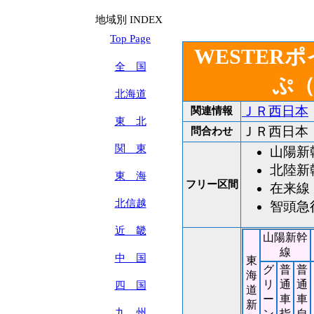
地域別 INDEX
Top Page
WESTER
全 国
ぷ
北海道
ＪＲ西日本
関連情報
東 北
ＪＲ西日本
問合わせ
関 東
山陽新
北陸新
東 海
フリー区間
在来
北信越
智頭急
近 畿
山陽新幹
線
中 国
東
グ
普
普
海
リ
通
通
四 国
道
ー
車
車
新
九 州
ン
指
自