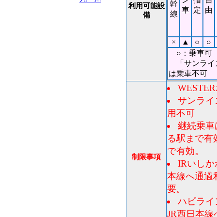
幹
利用可能設
車
定
由
線
備
×
▲
○
○
○：乗車可
「サンライズ出
は乗車不可
WEST
サンライ
用不可
継続乗車
る駅まで有
で有効。
制限事項
IRいし
本線へ通過
要。
ハピライ
JR西日本