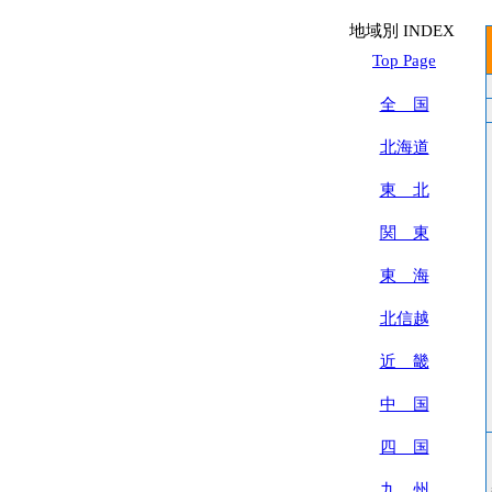
地域別 INDEX
Top Page
全 国
北海道
東 北
関 東
東 海
北信越
近 畿
中 国
四 国
九 州