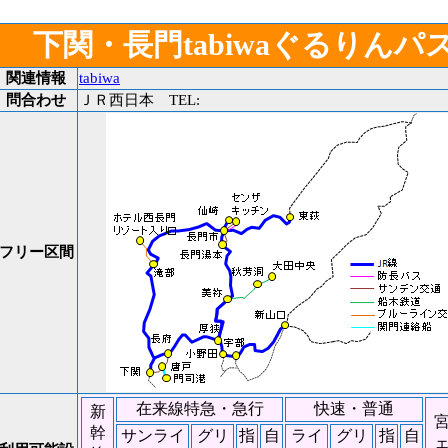
下関・長門tabiwaぐるりんパ
関連情報
tabiwa
問合わせ
ＪＲ西日本 TEL:
フリー区間
在来線特急・急行
快速・普通
新
幹
サンライ
グリ
指
自
ライ
グリ
指
自