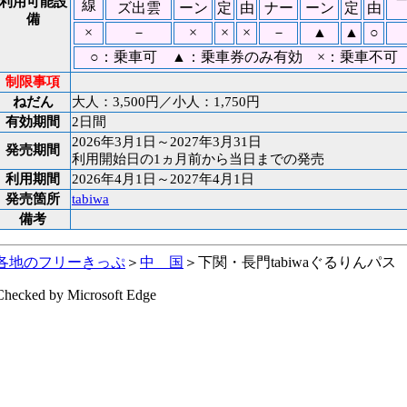
利用可能設
線
ズ出雲
ーン
定
由
ナー
ーン
定
由
備
×
－
×
×
×
－
▲
▲
○
○：乗車可 ▲：乗車券のみ有効 ×：乗車不
制限事項
ねだん
大人：3,500円／小人：1,750円
有効期間
2日間
2026年3月1日～2027年3月31日
発売期間
利用開始日の1ヵ月前から当日までの発売
利用期間
2026年4月1日～2027年4月1日
発売箇所
tabiwa
備考
各地のフリーきっぷ
＞
中 国
＞下関・長門tabiwaぐるりんパス
Checked by Microsoft Edge