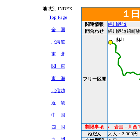
地域別 INDEX
１
Top Page
関連情報
錦川鉄道
全 国
問合わせ
錦川鉄道錦町駅 TE
北海道
東 北
関 東
東 海
フリー区間
北信越
近 畿
中 国
制限事項
岩国－川西
四 国
ねだん
大人：2,000
九 州