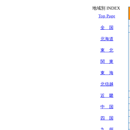
地域別 INDEX
Top Page
全 国
北海道
東 北
関 東
東 海
北信越
近 畿
中 国
四 国
九 州