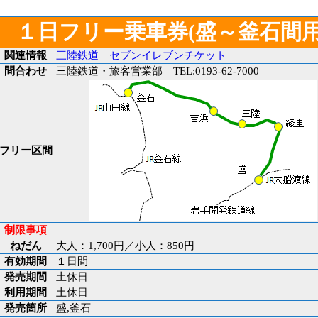
１日フリー乗車券(盛～釜石間用
関連情報
三陸鉄道
セブンイレブンチケット
問合わせ
三陸鉄道・旅客営業部 TEL:0193-62-7000
フリー区間
制限事項
ねだん
大人：1,700円／小人：850円
有効期間
１日間
発売期間
土休日
利用期間
土休日
発売箇所
盛,釜石