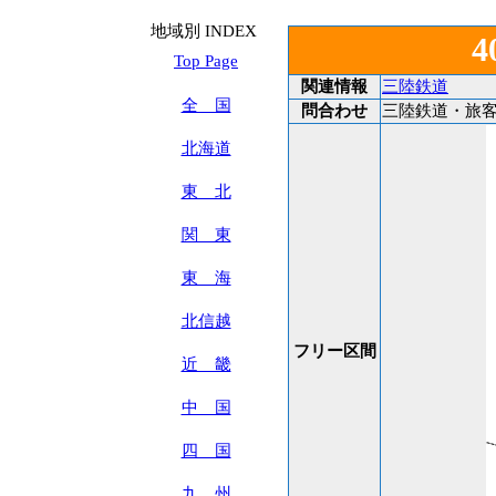
地域別 INDEX
Top Page
関連情報
三陸鉄道
全 国
問合わせ
三陸鉄道・旅客営業
北海道
東 北
関 東
東 海
北信越
フリー区間
近 畿
中 国
四 国
九 州