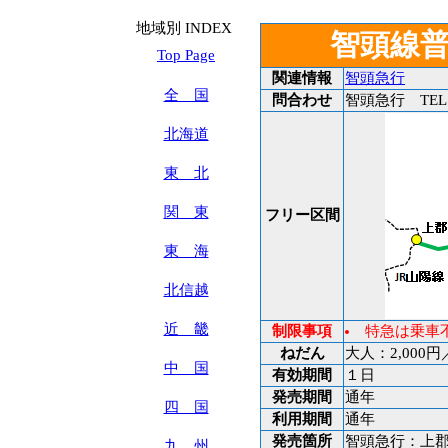
地域別 INDEX
智頭線
Top Page
関連情報
智頭急行
全 国
問合わせ
智頭急行 TEL:08
北海道
東 北
関 東
フリー区間
東 海
北信越
近 畿
制限事項
特急は乗車
ねだん
大人：2,000円
中 国
有効期間
１日
発売期間
通年
四 国
利用期間
通年
発売箇所
智頭急行：上郡
九 州