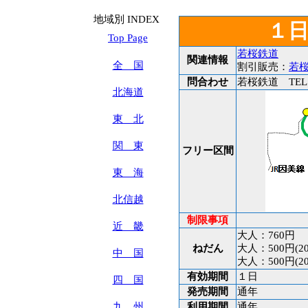
地域別 INDEX
１
Top Page
若桜鉄道
関連情報
全 国
割引販売：
若
問合わせ
若桜鉄道 TEL:08
北海道
東 北
関 東
フリー区間
東 海
北信越
制限事項
近 畿
大人：760円
ねだん
大人：500円(2
中 国
大人：500円(2
有効期間
１日
四 国
発売期間
通年
九 州
利用期間
通年