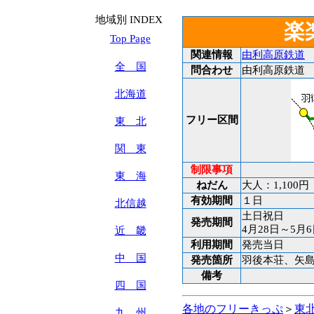
地域別 INDEX
楽
Top Page
関連情報
由利高原鉄道
全 国
問合わせ
由利高原鉄道 TE
北海道
フリー区間
東 北
関 東
制限事項
東 海
ねだん
大人：1,100
有効期間
１日
北信越
土日祝日
発売期間
4月28日～5月6
近 畿
利用期間
発売当日
中 国
発売箇所
羽後本荘、矢島
備考
四 国
各地のフリーきっぷ
＞
東
九 州