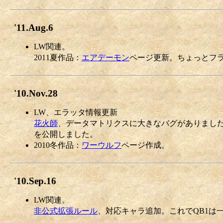
'11.Aug.6
LW関連。
2011夏作品：
エアデーモン
ページ更新。ちょっとフ
'10.Nov.28
LW、エラッタ情報更新
花火師
、データマトリクスに大きなバグがありまし
を公開しました。
2010冬作品：
ワーウルフ
ページ作成。
'10.Sep.16
LW関連。
非公式拡張ルール
、対応キャラ追加。これでQB1は