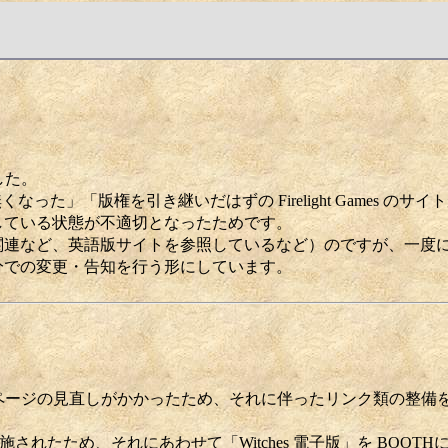
した。
いが無くなった」「版権を引き継いだはずの Firelight Games の
している状態が不適切となったためです。
関連など、英語版サイトを参照しているなど）のですが、一度
分での変更・告知を行う形にしています。
IのWebページの見直しがかかったため、それに伴ったリンク類の整
実施されたため、それにあわせて「Witches 電子版」を BOOT