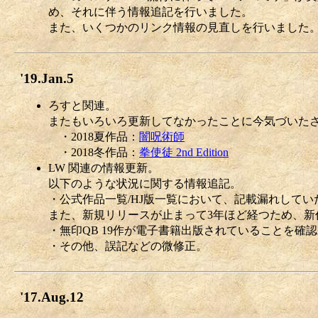
め、それに伴う情報追記を行いました。
また、いくつかのリンク情報の見直しを行いました
'19.Jan.5
ろすと関連。
またもいろいろ更新してなかったことに今気づいた
・2018夏作品：
闇呪術師
・2018冬作品：
拳使徒 2nd Edition
LW 関連の情報更新。
以下のような状況に関する情報追記。
・公式作品一覧/HJ版一覧において、記載漏れしてい
また、新規リリースが止まって3年ほど経つため、
・無印QB 19作が電子書籍出版されていることを確
・その他、誤記などの微修正。
'17.Aug.12