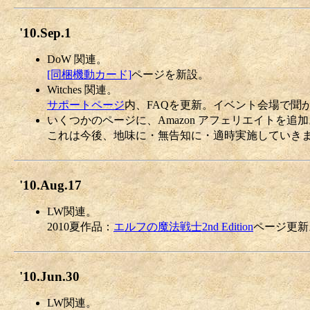
'10.Sep.1
DoW 関連。
[同梱機動カード]
ページを新設。
Witches 関連。
サポートページ
内、FAQを更新。イベント会場で聞
いくつかのページに、Amazon アフェリエイトを追加
これは今後、地味に・無告知に・適時実施していき
'10.Aug.17
LW関連。
2010夏作品：
エルフの魔法戦士2nd Edition
ページ更新
'10.Jun.30
LW関連。