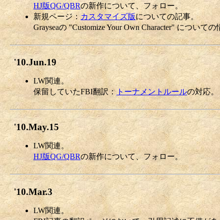
HJ版QG/QBR
の新作について、フォロー。
新規ページ：
カスタマイズ版
についての記事。
Grayseaの "Customize Your Own Charac
'10.Jun.19
LW関連。
保留していたFBI翻訳：
トーナメントルール
の対応。
'10.May.15
LW関連。
HJ版QG/QBR
の新作について、フォロー。
'10.Mar.3
LW関連。