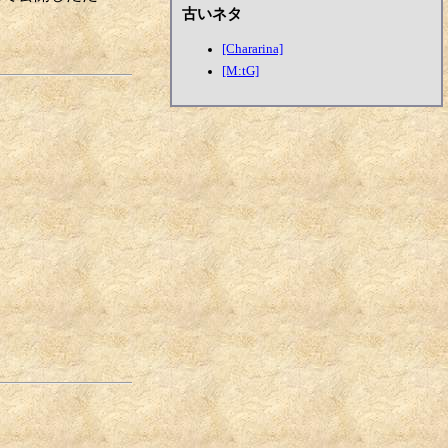
古いネタ
[Chararina]
[M:tG]