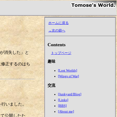
ホームに戻る
→次の節へ
Contents
サイトが消失した」と
トップページ
趣味
に修正するのはち
[Lost Worlds]
[Wings of War]
交流
[Junkyard/Blog]
[Links]
備を行いました。
[BBS]
[About me]
Hにて公開したた