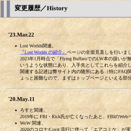
変更履歴／History
'23.Mar.22
Lost Worlds関連。
『Lost Worlds の紹介』
ページの全面見直しを行いま
2023年1月時点で「Flying BuffaroでのLW本の扱
いうような状態にあり、入手先としてこれらを紹介
関連する記述は弊サイト内の随所にある（特にFAQ
ょっと困難なので、まずはトップページといえる部
'20.May.11
ろすと関連。
2019年に FBI・Rick氏が亡くなったあと、FB
WoW 関連。
2020のコロナ/Covit 流行に伴って「エアコミケ」が