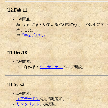
'12.Feb.11
LW関連。
Junkyard にまとめているFAQ類のうち、FBI
めました。
⇒
『半公式FAQ』
'11.Dec.18
LW関連。
2011冬作品：
バーサーカー
ページ新設。
'11.Sep.3
LW関連。
エアデーモン
補足情報追加。
リンクリスト
、微調整。