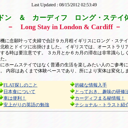
Last Updated : 08/15/2012 02:53:49
ドン ＆ カーディフ ロング・ステイ
－ Long Stay in London & Cardiff －
機に念願叶って夫婦で合計９カ月程イギリスにロング・ステイ
北欧とドイツに出掛けました。 イギリスでは、オーストラリ
する時は要注意です。 ３カ月とか６カ月の滞在は非常識らし
した。
にホームステイではなく普通の生活を楽しみたい人のご参考に
 内容はあくまで体験ベースであり、所により実体は変化します
FLAT探しのこと
的確な情報入手
日本食について
とっておき、趣味の研修
車は便利！
カーディフまる秘情報！
安上がりの英語の勉強
ナショナル・トラスト紹