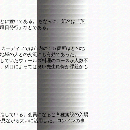
どに置いてある。 ちなみに、紙名は「英
曜日発行」などである。
 カーディフでは市内の１５箇所ほどの地
地域の人との交流にも有効であった。
していたウェールズ料理のコースが人数不
、科目によっては良い先生確保が課題かも
進している。会員になると各種施設の入場
を見ながら大いに活用した。ロンドンの事