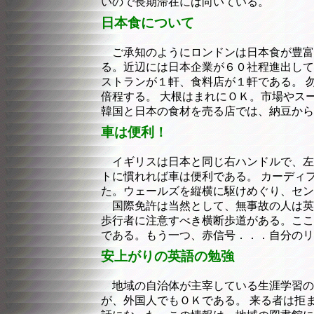
いので長期滞在には向いている。
日本食について
ご承知のようにロンドンは日本食が豊富
る。近辺には日本企業が６０社程進出して
ストランが１軒、食料店が１軒である。 
倍程する。 大根はまれにＯＫ。市場やス
韓国と日本の食材を売る店では、納豆から
車は便利！
イギリスは日本と同じ右ハンドルで、左
トに慣れれば車は便利である。 カーディ
た。ウェールズを縦横に駆けめぐり、セン
国際免許は当然として、無事故の人は英
歩行者に注意すべき横断歩道がある。ここ
である。もう一つ、赤信号．．．自分のリ
安上がりの英語の勉強
地域の自治体が主宰している生涯学習の
が、外国人でもＯＫである。 来る者は拒