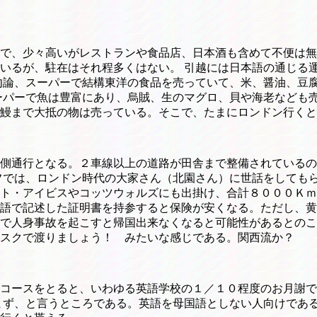
で、少々高いがレストランや食品店、日本酒も含めて不便は無
いるが、駐在はそれ程多くはない。 引越には日本語の通じる
勿論、スーパーで結構東洋の食品を売っていて、米、醤油、豆
ーパーで魚は豊富にあり、烏賊、生のマグロ、貝や海老なども売
鰻まで大抵の物は売っている。そこで、たまにロンドン行くと
側通行となる。２車線以上の道路が田舎まで整備されているの
フでは、ロンドン時代の大家さん（北園さん）に世話をしても
ト・アイビスやコッツウォルズにも出掛け、合計８０００Ｋｍ
語で記述した証明書を持参すると保険が安くなる。ただし、黄
で人身事故を起こすと帰国出来なくなると可能性があるとのこ
スクで渡りましょう！ みたいな感じである。関西流か？
コースをとると、いわゆる英語学校の１／１０程度のお月謝で
まず、と言うところである。英語を母国語としない人向けであ