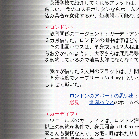
英語学校で紹介してくれるフラットは、
厳しい。 食のコスモポリタンならホーム
込み具合が変化するが、短期間も可能な北
＜ロンドン＞
教育関係のエージェント；ガーディアン
３カ月借りた。ロンドンの街中は倍ほどす
その北園ハウスは、単身或いは２人程度
らお分かりのように、大家さんは鹿児島県
を契約しているので浦島太郎にならなくて
我々が借りた２人用のフラットは、居間
１５分程度でノーブリー（Norbury）
しませて戴いた。
ロンドンのアパートの思い出
；
必見！
北園ハウス
のホームペ
＜カーディフ＞
ウェールズのカーディフは、ロンドン滞在中
以上の契約が条件で、身元照会（Refer
家さんも親切な人で、お宅に呼ばれたりし