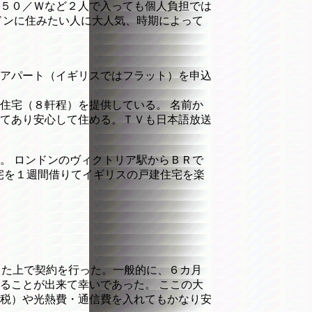
５０／Ｗなど２人で入っても個人負担では
ドンに住みたい人に大人気、時期によって
アパート（イギリスではフラット）を申込
住宅（８軒程）を提供している。 名前か
てあり安心して住める。ＴＶも日本語放送
。 ロンドンのヴィクトリア駅からＢＲで
住宅を１週間借りてイギリスの戸建住宅を楽
をした上で契約を行った。一般的に、６カ月
することが出来て幸いであった。 ここの大
税）や光熱費・通信費を入れてもかなり安