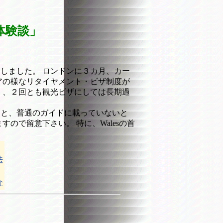
体験談」
しました。 ロンドンに３カ月、カー
アの様なリタイヤメント・ビザ制度が
く、２回とも観光ビザにしては長期過
と、普通のガイドに載っていないと
ので留意下さい。 特に、Walesの首
法
介