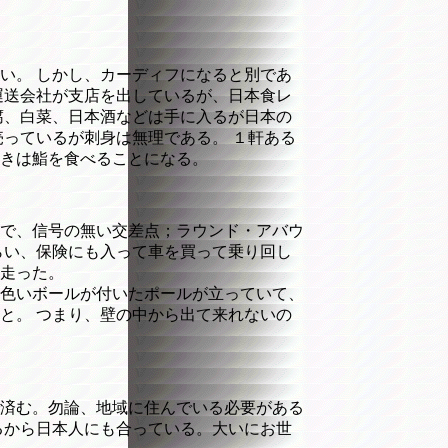
い。 しかし、カーディフになると別であ
運送会社が支店を出しているが、日本食レ
腐、白菜、日本酒などは手に入るが日本の
っているが刺身は無理である。 １軒ある
きは鮨を食べることになる。
で、信号の無い交差点；ラウンド・アバウ
らい、保険にも入って車を買って乗り回し
走った。
色いボールが付いたポールが立っていて、
と。 つまり、壁の中から出て来れないの
済む。勿論、地域に住んでいる必要がある
るから日本人にも合っている。大いにお世