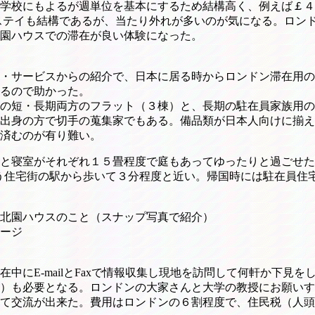
学校にもよるが週単位を基本にするため結構高く、例えば￡４
ステイも結構であるが、当たり外れが多いのが気になる。ロン
園ハウスでの滞在が良い体験になった。
・サービスからの紹介で、日本に居る時からロンドン滞在用の
るので助かった。
の短・長期両方のフラット（３棟）と、長期の駐在員家族用の
出身の方で切手の蒐集家でもある。備品類が日本人向けに揃え
済むのが有り難い。
と寝室がそれぞれ１５畳程度で庭もあってゆったりと過ごせた
という住宅街の駅から歩いて３分程度と近い。帰国時には駐在員
北園ハウスのこと（スナップ写真で紹介）
ージ
にE-mailとFaxで情報収集し現地を訪問して何軒か下見
ence）も必要となる。ロンドンの大家さんと大学の教授にお願い
て交流が出来た。費用はロンドンの６割程度で、住民税（人頭