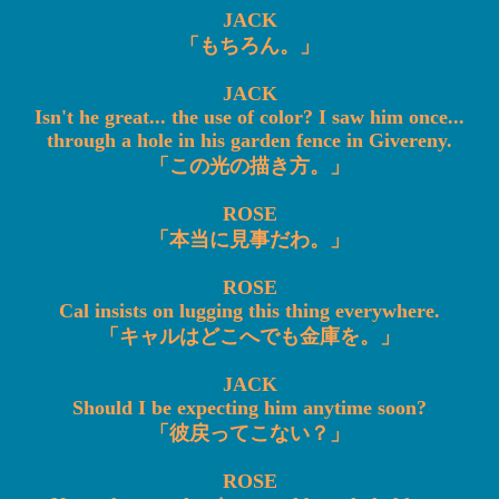
JACK
「もちろん。」
JACK
Isn't he great... the use of color? I saw him once...
through a hole in his garden fence in Givereny.
「この光の描き方。」
ROSE
「本当に見事だわ。」
ROSE
Cal insists on lugging this thing everywhere.
「キャルはどこへでも金庫を。」
JACK
Should I be expecting him anytime soon?
「彼戻ってこない？」
ROSE