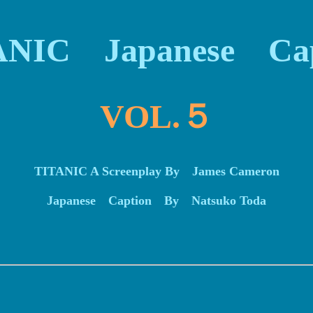
ANIC Japanese Cap
VOL.５
TITANIC A Screenplay By James Cameron
Japanese Caption By Natsuko Toda