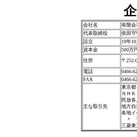
企
会社名
有限会
代表取締役
依田守
設立
19年1
資本金
500万
住所
〒252
電話
0466-6
FAX
0466-6
東京都
ＮＨＫ
民放各
主な取引先
地方自
各地イ
〃 
三菱東