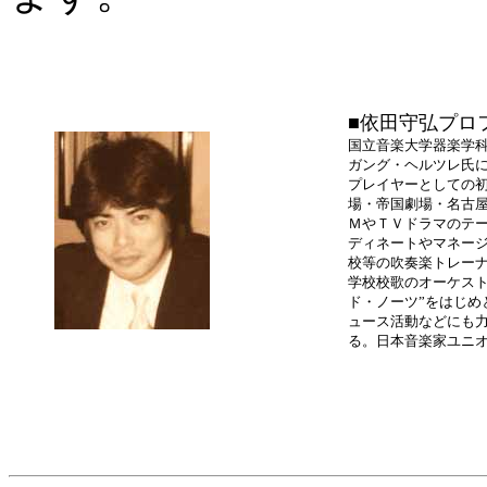
■依田守弘プロ
国立音楽大学器楽学
ガング・ヘルツレ氏
プレイヤーとしての
場・帝国劇場・名古
ＭやＴＶドラマのテ
ディネートやマネー
校等の吹奏楽トレー
学校校歌のオーケスト
ド・ノーツ”をはじ
ュース活動などにも
る。日本音楽家ユニ