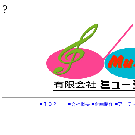
?
■ＴＯＰ
■会社概要
■企画制作
■アーテ