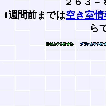
２６３－
1週間前までは
空き室情
ら