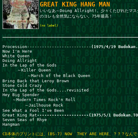
いいなあ～Doing Allright!。少々くたびれたマス
のヨレも全然気にならない。75年最高！

(no label)

Procession--------------------------
(1975/4/19 Budokan.
Now I'm Here                                					from "A Beautiful Album"               

White Queen                                            
Doing Allright

In the Lap of the Gods

      ～Killer Queen

          ～March of the Black Queen

Bring Back that Leroy Brown

Stone Cold Crazy

In the Lap of the Gods....revisited

Hey Big Spender

    ～Modern Times Rock'n Roll

         ～Jailhouse Rock      

See What a Fool I've Been

Great King Rat
---------------------(1975/5/1 Budokan.TO
Seven Seas of Rhye                         				from"Stunning Live in Tokyo"             

Hangman                                                
CD本体のプリントには、(BS-7) NOW  THEY ARE HERE、？？？なん