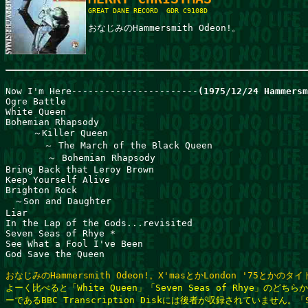
GREAT DANE RECORD  GDR C9108D

Now I'm Here-----------------------
(1975/12/24 Hammersm
Ogre Battle                                            
White Queen                                   

Bohemian Rhapsody

     ～Killer Queen 

       ～ The March of the Black Queen          

　      ～ Bohemian Rhapsody          

Bring Back that Leroy Brown           

Keep Yourself Alive                           

Brighton Rock                                

　～Son and Daughter                             

Liar                                         

In the Lap of the Gods...revisited

Seven Seas of Rhye *                         

See What a Fool I've Been            

God Save the Queen

よーく比べると「White Queen」「Seven Seas of Rhye」のど
ーであるBBC Transcription Diskには後者が収録されていません。「