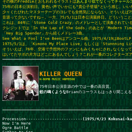
その横のFreddieとおもわれるイラストは
あんまり似てなくってチャール
75年の日本公演初日。黄色い声でいかにも"貴公子登場"という感じ。いいなあ～「
少々くたびれたマスターテープのヨレでも全然気にならない。そういえば75
音源って少ないですね～。一方、75/5/1は日本公演最終日。どういうことか「G
これは、84年に「Stone Cold Crazy」のメドレーとして演奏されて
クレジットでは「In the Lap of the Gods」のあとが「Modern 
「Hey Big Spender」から続くメドレー3曲。

See What a Fool I've Beenはアンコール曲。1975/4/19はBootLP 
1975/5/1は、「Kimono My Place Live」もしくは「Stunnning 
そういえば、76年、空港で予想外のファンにもみくちゃにされ,なくなってしま
はいてたサボの片方はどこにあるんでしょう？これが一番のコレクターズ
H-BOMB MUSIC HBM9508

蚊の鳴くような
Brianのコーラスもはっきり聞こえる
Procession------------------------
(1975/4/23 Kokusai-ka
Now I'm Here                                          

Ogre Battle
