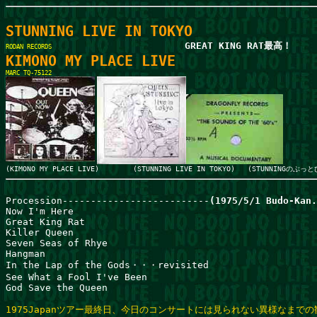
RODAN RECORDS　　
MARC TQ-75122
(KIMONO MY PLACE LIVE)        (STUNNING LIVE IN TOKYO)   (STUNNINGの
Procession--------------------------
(1975/5/1 Budo-Kan.
Now I'm Here                                       

Great King Rat                                     

Killer Queen

Seven Seas of Rhye

Hangman

In the Lap of the Gods・・・revisited

See What a Fool I've Been

God Save the Queen

1975Japanツアー最終日、今日のコンサートには見られない異様なまでの