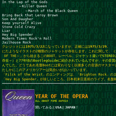
In the Lap of the Gods

        ～Killer Queen

           ～March of the Black Queen

Bring Back that Leroy Brown

Son And Daugher

Keep yourself Alive

Stone Cold Crazy

Liar

Hey Big Spender

Modern Times Rock'n Roll

クレジットには
1975/3/22
になっていますが、正確には
1975/3/29
。

にたようなイラストの2種類のジャケットが存在します。これに関して、（大胆
 OF THE～」から始まるこのBOOT。レーベル、
ジャケット違いでSTEREOと
存在～）と77年頃のBootlegGuideに紹介されているんですが、その音
んでした。
どうであれ名盤Bootには変わりなく以後多くの音源のマスター
たしかにこのアメリカツアーは気合いがはいっています。

「Filck of the Wrist」のエンディングは、「Brighton Rock
「Hey Big Spender」が珍しいところ。日本初来日直前のライブ。名盤B
ALL ABOUT FAME AAF014

聞いてみると
USA
と
JAPAN
！
