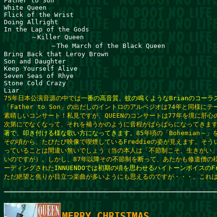
Father to Son

White Queen

Flick of the Wrist

Doing Allright

In the Lap of the Gods

       ～Killer Queen

            ～The March of the Black Queen

Bring Back that Leroy Brown

Son and Daughter

Keep Yourself Alive

Seven Seas of Rhye

Stone Cold Crazy

75年日本公演音源の中では
一番の高音質
。
蚊の鳴くようなBrianのコー
「Father to Son」の出だしのイントロのアルペジオは74年と同様にテー
素晴しいコンサート！私見ですが、QUEENのコンサートは77年を境に肝心のF
次第にでなくなって、それを補うかのように音程がばらばらになってきま
著で、叩き付ける様な歌い方になってきます。
85年頃の「Bohemian～
その頃から、たびたび映像で喫煙しているFreddieの姿が見えます。そう
っていることは間違い無いでしょう（当の本人は「不節制こそ、生きがい」
いのですが）。しかし、87年以降その不節制を断って、あたかも修道僧の様
ーディングされた
INNUENDOでは初期の頃を思わせるハイトーンボイスのF