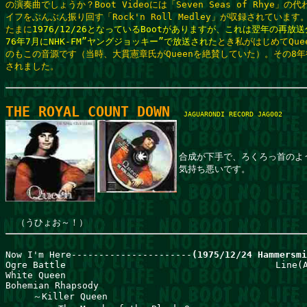
の演奏曲でしょうか？Boot Videoには「Seven Seas of Rhye」
イフをぶんぶん振り回す「Rock'n Roll Medley」が収録されています。
たまに
1976/12/26となっているBootがありますが、これは翌年の再放送
76年7月にNHK-FM”ヤングジョッキー”で放送された
とき私がはじめてQuee
のもこの音源です（当時、大貫憲章氏がQueenを絶賛していた）。その8年後
THE ROYAL COUNT DOWN
JAGUARONDI RECORD JAG002
合成が下手で、ろくろっ首のよう
気持ち悪いです。
（うひょお～！）
Now I'm Here----------------------
(1975/12/24 Hammersmi
Ogre Battle                                  　　 Line(A
White Queen                                   

Bohemian Rhapsody

     ～Killer Queen 
