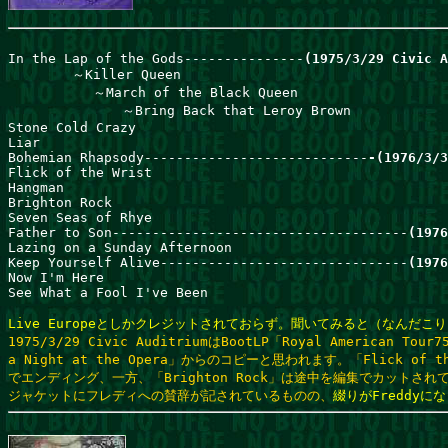
In the Lap of the Gods---------------
(1975/3/29 Civic A
        ～Killer Queen                               

         　～March of the Black Queen　　　　       

           　　～Bring Back that Leroy Brown           

Stone Cold Crazy

Liar

Bohemian Rhapsody----------------------------
-(1976/3/3
Flick of the Wrist                               

Hangman                                            

Brighton Rock

Seven Seas of Rhye

Father to Son-------------------------------------
(1976
Lazing on a Sunday Afternoon

Keep Yourself Alive-------------------------------
(1976
Now I'm Here

See What a Fool I've Been

Live Europeとしかクレジットされておらず。聞いてみると（なんだこりゃ
1975/3/29 Civic AuditriumはBootLP「Royal American To
a Night at the Opera」からのコピーと思われます。「Flick of th
でエンディング、一方、「Brighton Rock」は途中を編集でカットされて
ジャケットにフレディへの賛辞が記されているものの、
綴りがFreddyに