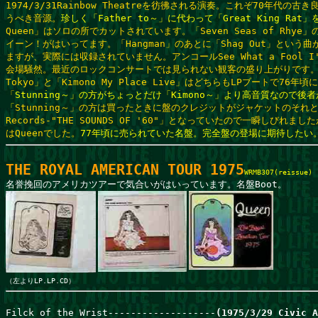
1974/3/31Rainbow Theatreを彷彿される演奏。これぞ70年代の古
うべき音源。
珍しく「Father to～」に代わって「Great King Ra
Queen」はソロの所でカットされています。「Seven Seas of Rhye」
イーン！がはいってます。「Hangman」のあとに「Shag Out」という曲
ますが、実際には収録されていません。アンコールSee What a Fool I'
会場騒然。最近のロックコンサートでは見られない観客の盛り上がりです。「Stun
Tokyo」と「Kimono My Place Live」はどちらもLPブートで76
「
Stunning～」の方がちょっとだけ「Kimono～」より高音質なので後
「
Stunning～」の方は買ったときに盤のクレジットがジャケットのそれと違っ
Records-"THE SOUNDS OF '60"」となっていたので一瞬しびれま
はQueenでした。
77年頃に売られていた名盤。完全盤の登場に期待したい
THE ROYAL AMERICAN TOUR 1975
名誉挽回のアメリカツアーで気合いがはいっています。名盤Boot。
（左よりLP.LP.CD）
Filck of the Wrist-------------------
(1975/3/29 Civic A