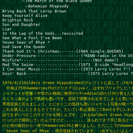
        ～The March of the Black Queen          

　      　～Bohemian Rhapsody          

Bring Back That Leroy Brown           

Keep Yourself Alive                           

Brighton Rock                                

Son and Daughter                             

Liar                                         

In the Lap of the Gods...revisited

See What a Fool I've Been            

Seven Seas of Rhye *                         

God Save the Queen

Thank God It's Christmas-------(1984 Single.QUEEN5)

Under Pressure-------------------("KEWB-radio in the US
Misfire*------------------------------(Not demo!)

Mad The Swine-------------------(1973  B-side "Headlong
I Can Hear Music-----------------(1973 Larry Lurex 7')

Goin' Back--------------------------(1973 Larry Lurex 7
1974/4/21Golders Green Hippodromeのクレジットに反して（
ジャケットが悲惨！
ろくろっ首のようで気持ち悪いです。
店頭で実際それを見てしまうと買いた
専用音源と言えましょう。とにかくこの気持ち悪いジャケット写真が唯一ウ
これを購入したときもそうですが、たいてい私は通販にてBootを手にいれ
話でまずいつどこのライブかを聞くんです。これもGolders Green Hipp
だったので期待していたんですけど........。送られてきて手に取ると一曲目が
のと他の曲目から一発でHammersmithと解りました。ただここでのHammersm
「Seven Seas of Rhye 」両方収録されています。（めずらしいよん！