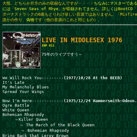
大抵、どちらか片方のみの収録なんですが・・・・
ちなみにマスターであるBBC
には「Seven Seas of Rhye」が収録されてません。詳しくはBootCD「
ボーナストラックの6曲もとりわけ珍しい音源ではありません。「Misfir
誰かの作り、
偽物
です（他の音源のこれと同じもの）。
LIVE IN MIDDLESEX 1976
INP 011
75年のライブですう～

We Will Rock You---------
(1977/10/28 At the BEEB)
It's Late
My Melancholy Blues
Spread Your Wings
Now I'm Here-------------
(1975/12/24 Hammersmith-Odeon.
Ogre Battle                                            
White Queen                                   
Bohemian Rhapsody
     ～Killer Queen 
       ～ The March of the Black Queen          
　      ～ Bohemian Rhapsody          
Bring Back that Leroy Brown           