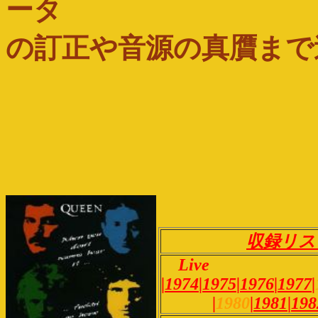
ータ
の訂正や音源の真贋まで
収録リス
Live
|
1974
|
1975
|
1976
|
1977
|
|
1980
|
1981
|
198