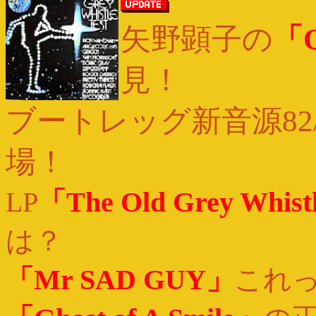
矢野顕子の
「Q
見！
ブートレッグ新音源82
場！
LP
「The Old Grey Whist
は？
「Mr SAD GUY」
これ