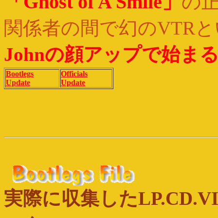
「Ghost of A Smile」
の
関係者の間で幻のVTR
Johnの顔アップで始ま
Bootlegs
Officials
Update
Update
実際に収集したLP.CD.