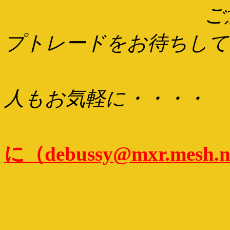
ご
プトレードをお待ちして
所有音
人もお気軽に・・・・
E-mai
に（
debussy@mxr.mesh.n