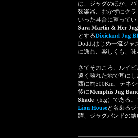
は、ジャグのほか、バ
弦楽器、おかずにクラ
いった具合に整ってい
Sara Martin & Her Ju
とする
Dixieland Jug B
Dodds
はじめ一流ジャ
に逸品、楽しくも、味
さてそのころ、ルイビ
遠く離れた地で耳にし
西に約500Km、テネ
後に
Memphis Jug Ban
Shade
（h,g）である
Lion House
と名乗るジ
躍、ジャグバンドの結