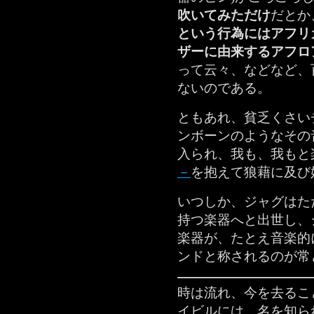
吹いてみただけ
だとか
という行為にはアフリ
ザーに由来するアフロ
って云々、などなど、
ないのである。
ともあれ、貧乏くさい
ンボーンのようなその
入られ、我も、我もと
－
を抱えて狼藉に及び
いつしか、ジャグはた
持つ楽器へと出世し、
楽器が、たとえ音楽的
ンドと称されるのが常
時は流れ、今を去るこ
イビルには、名を知ら