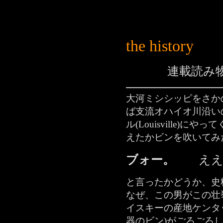
the history
連載読み
大河ミシシッピをさか
ば支流オハイオ川沿い
ル(Louisville)
えたかビンを吹いてみ
ブォー。
ええ
と言ったかどうか、史
なぜ、この男がこの壮
イスキーの産地ケンタッ
器のビン)がごろごろ