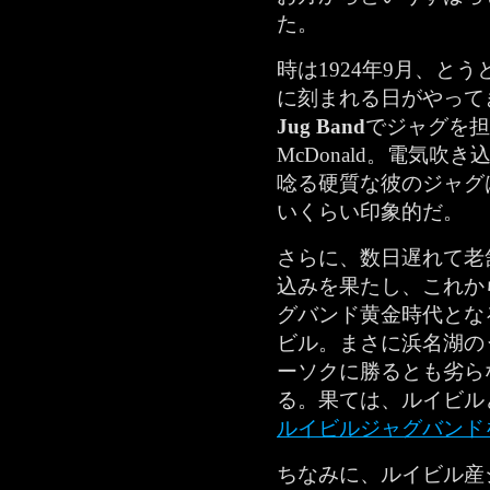
た。
時は1924年9月、と
に刻まれる日がやって
Jug Band
でジャグを担
McDonald
。電気吹き
唸る硬質な彼のジャグ
いくらい印象的だ。
さらに、数日遅れて老
込みを果たし、これか
グバンド黄金時代とな
ビル。まさに浜名湖の
ーソクに勝るとも劣ら
る。果ては、ルイビル
ルイビルジャグバンド
ちなみに、ルイビル産