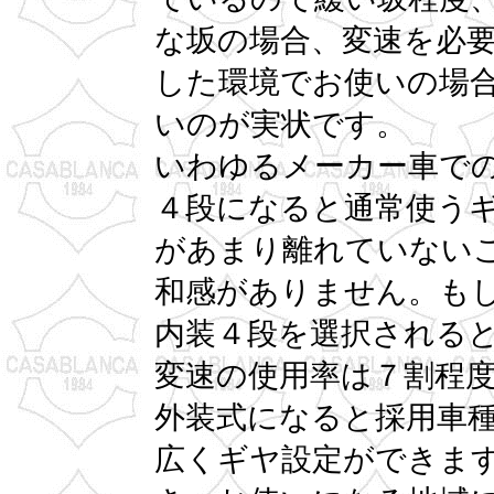
な坂の場合、変速を必
した環境でお使いの場
いのが実状です。
いわゆるメーカー車で
４段になると通常使う
があまり離れていない
和感がありません。も
内装４段を選択される
変速の使用率は７割程
外装式になると採用車
広くギヤ設定ができま