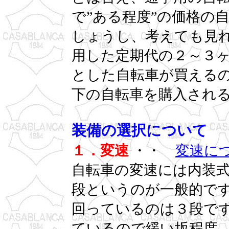
で”ある程度”の価格の
しょうし、考えても見
用した定期代の２～３
とした自転車が買えるの
下の自転車を購入され
装備の選択について
１．変速
・・
変速に
自転車の変速には内装
段というのが一般的で
回っているのは３段で
ているので緩い坂程度