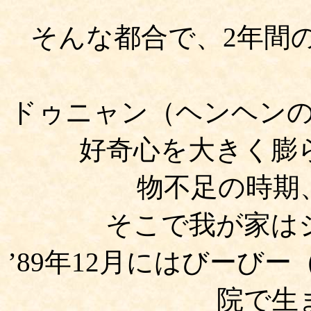
そんな都合で、
2
年間
ドゥニャン（ヘンヘン
好奇心を大きく膨
物不足の時期
そこで我が家は
’
89
年
12
月にはびーびー
院で生