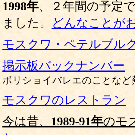
1998年
、２年間の予定
ました。
どんなことが
モスクワ・ペテルブル
掲示板バックナンバー
ボリショイバレエのことなど
モスクワのレストラン
今は昔、
1989-91年
のモ