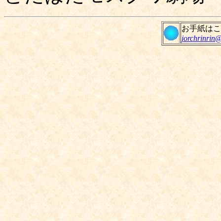
お手紙は
jorchrinrin