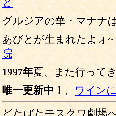
と
グルジアの華・マナナ
あびとが生まれたよォ
~
院
1997年
夏、また行って
唯一更新中！
、
ワイン
どたばたモスクワ劇場