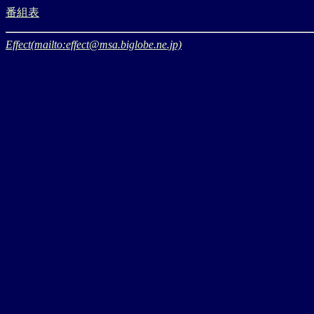
番組表
Effect(mailto:effect@msa.biglobe.ne.jp)