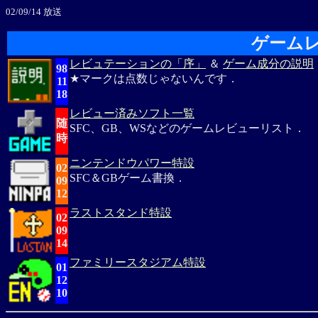
02/09/14 放送
ゲーム
レビュテーションの「序」
＆
ゲーム成分の説明
98
★マークは点数じゃないんです．
11
18
レビュー済みソフト一覧
随
SFC、GB、WSなどのゲームレビューリスト．
時
ニンテンドウパワー特設
02
SFC＆GBゲーム書換．
09
12
ラストスタンド特設
02
09
14
ファミリースタジアム特設
01
12
10