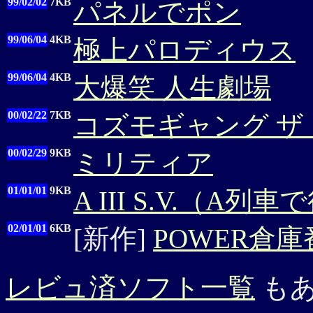
99/02/02
7KB
パネルでポン
99/06/04
4KB
極上パロディウス
99/06/04
4KB
大爆笑 人生劇場
00/02/22
7KB
コズモギャング ザ
00/02/29
9KB
ミリティア
01/01/01
9KB
A III S.V.（A列
02/01/01
6KB
[新作]
POWER倉庫
レビュ済ソフト一覧
もあ