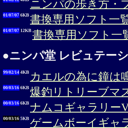
ニンパの歩き方・
01/07/07
6KB
書換専用ソフト一覧
01/07/07
12KB
書換専用ソフト一覧
●
ニンパ堂 レビュテーシ
99/02/14
4KB
カエルの為に鐘は
00/03/16
6KB
爆釣リトリーブマ
00/03/16
6KB
ナムコギャラリーVol
00/03/16
5KB
ゲームボーイギャラ