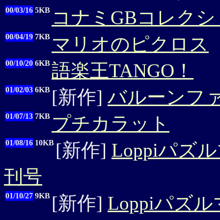
00/03/16
5KB
コナミGBコレクション
00/04/19
7KB
マリオのピクロス
00/10/20
6KB
語楽王TANGO！
01/02/03
6KB
[新作]
バルーンファ
01/07/13
7KB
プチカラット
01/08/16
10KB
[新作]
Loppiパ
刊号
01/10/27
9KB
[新作]
Loppiパ