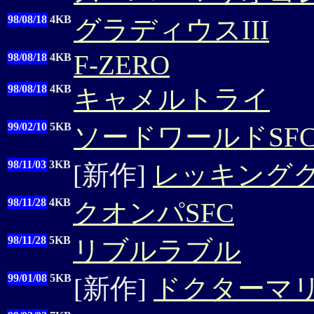
98/08/18
4KB
グラディウスIII
F-ZERO
98/08/18
4KB
98/08/18
4KB
キャメルトライ
99/02/10
5KB
ソードワールドSF
98/11/03
3KB
[新作]
レッキングク
98/11/28
4KB
クオンパSFC
98/11/28
5KB
リブルラブル
99/01/08
5KB
[新作]
ドクターマ