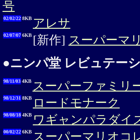
号
02/02/22
8KB
アレサ
02/07/07
6KB
[新作]
スーパーマ
●
ニンパ堂 レビュテーショ
98/11/03
4KB
スーパーファミリ
98/12/31
8KB
ロードモナーク
98/08/18
4KB
ワギャンパラダイ
00/02/22
6KB
スーパーマリオコ