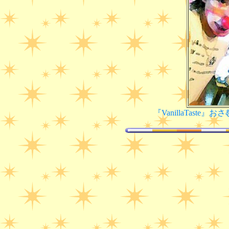
『VanillaTast