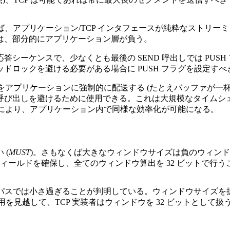
例えば、アプリケーション/TCP インタフェースが純粋なスト
は、部分的にアプリケーション層が負う。
ーケンスで、少なくとも最後の SEND 呼出しでは PUSH
ドロックを避ける必要がある場合に PUSH フラグを設定すべ
をアプリケーションに強制的に配送する (たとえバッファが一杯
呼び出しを避けるために使用できる。これは大規模なタイムシ
とにより、アプリケーション内で同様な効率化が可能になる。
 (
MUST
)。さもなくば大きなウィンドウサイズは負のウィンド
ィールドを確保し、全てのウィンドウ算出を 32 ビットで行うこ
パスでは小さ過ぎることが判明している。ウィンドウサイズを拡
を見越して、TCP 実装者はウィンドウを 32 ビットとして扱