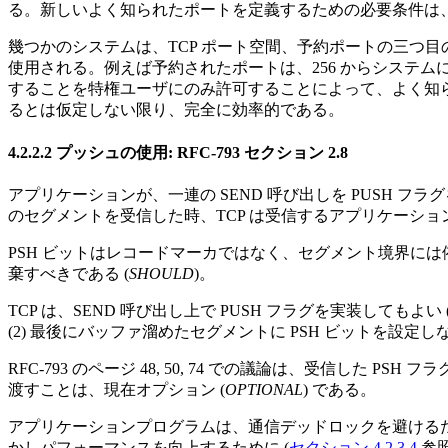
る。新しいよく知られたポートを定義するための必要条件は、
幾つかのシステムは、TCP ポート空間、予約ポートの三つ
使用される。例えば予約されたポートは、256 からシステム
することを特権ユーザにのみ許可することによって、よく知
るとは仮定しない限り、完全に効率的である。
4.2.2.2 プッシュの使用: RFC-793 セクション 2.8
アプリケーションが、一連の SEND 呼び出しを PUSH フ
のセグメントを受信した時、TCP は受信するアプリケーショ
PSH ビットはレコードマーカではなく、セグメント境界には
棄すべきである (
SHOULD
)。
TCP は、SEND 呼び出し上で PUSH フラグを実装してもよい 
(2) 最後にバッファ溜めたセグメントに PSH ビットを設定し
RFC-793 のページ 48, 50, 74 での議論は、受信し
渡すことは、現在オプション (
OPTIONAL
) である。
アプリケーションプログラムは、通信デッドロックを避けるため
かしパフォーマンスを向上するために (
セクション 4.2.3.4
参照