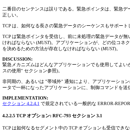
二番目のセンテンスは誤りである。緊急ポインタは、緊急データのシ
正しい。
TCP は、如何なる長さの緊急データのシーケンスもサポートし
TCP は緊急ポインタを受信し、前に未処理の緊急データが
ければならない (
MUST
)。アプリケーションが、どの位コネ
を決めるための方法が存在しなければならない (
MUST
)。
DISCUSSION:
緊急メカニズムはどんなアプリケーションでも使用してよいが、通常
スの使用" セクション参照)。
非同期の、あるいは "帯域外" 通知により、アプリケーショ
ータで一杯になったアプリケーションに、制御コマンドを送
IMPLEMENTATION:
セクション 4.2.4.1
で規定されている一般的な ERROR-RE
4.2.2.5 TCP オプション: RFC-793 セクション 3.1
TCP は如何なるセグメント中の TCP オプションも受信できな