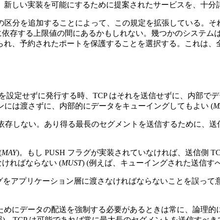
新しい実装を可能にするために提案されたサービスを、十分詳細
目の区分を追加することによって、この規定を拡張している。
に依存する上限値の間にあるかもしれない。幾つかのシステムは
られ、予約されたポートを保護することを選択する。これは、
ラグを設定せずに発行する時、TCP はそれを送信せずに、内部でデ
ンには渡さずに、内部的にデータをキューイングしてもよい (
M
依存しない。あり得る最長のセグメントを送信するために、送信
(
MAY
)。もし PUSH フラグが実装されていなければ、送信側 T
なければならない (
MUST
) (例えば、キューイングされた送信す
た PSH フラグをアプリケーション層に渡さなければならないことを
にデータの配送を強制する必要があるときは常に、論理的に SE
)、TCP は可能であれば常に最大長のセグメントを送信すべきで