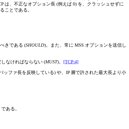
 は、不正なオプション長 (例えば 0) を、クラッシュせずに
採ることである。
すべきである (
SHOULD
)。また、常に MSS オプションを送信し
仮定しなければならない (
MUST
)。
[TCP:4]
立バッファ長を反映している) や、IP 層で許された最大長より小
6 である。