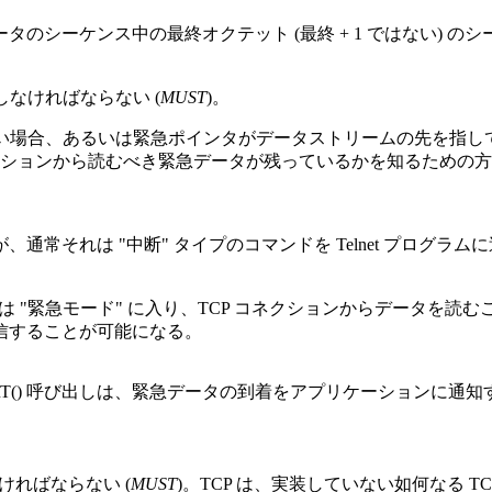
ーケンス中の最終オクテット (最終 + 1 ではない) のシー
なければならない (
MUST
)。
無い場合、あるいは緊急ポインタがデータストリームの先を指
クションから読むべき緊急データが残っているかを知るための
それは "中断" タイプのコマンドを Telnet プログラム
ンは "緊急モード" に入り、TCP コネクションからデータを
信することが可能になる。
PORT() 呼び出しは、緊急データの到着をアプリケーションに
ければならない (
MUST
)。TCP は、実装していない如何なる 