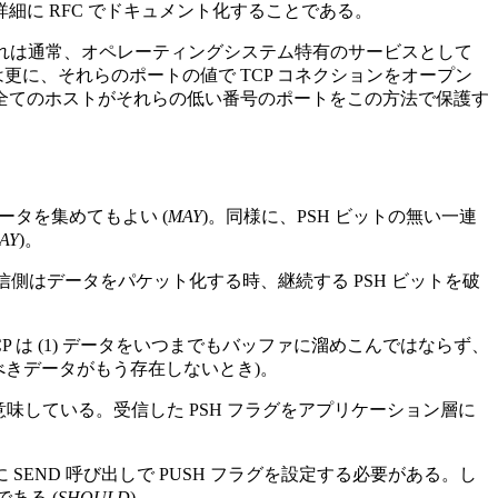
に RFC でドキュメント化することである。
それは通常、オペレーティングシステム特有のサービスとして
更に、それらのポートの値で TCP コネクションをオープン
全てのホストがそれらの低い番号のポートをこの方法で保護す
ータを集めてもよい (
MAY
)。同様に、PSH ビットの無い一連
AY
)。
側はデータをパケット化する時、継続する PSH ビットを破
CP は (1) データをいつまでもバッファに溜めこんではならず、
べきデータがもう存在しないとき)。
誤って意味している。受信した PSH フラグをアプリケーション層に
ND 呼び出しで PUSH フラグを設定する必要がある。し
ある (
SHOULD
)。