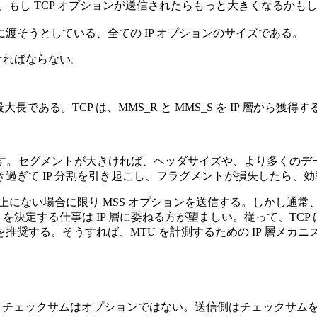
 であるが、もし TCP オプションが送信されたらもっと大きくなるか
 IP 層に渡そうとしている、全ての IP オプションのサイズである。
なければならない。
長である。TCP は、MMS_R と MMS_S を IP 層から獲得す
ぼす。セグメントが大きければ、ヘッダサイズや、より多くの
過ぎて IP 分割を引き起こし、フラグメントが損失したら、
ク上にない場合に限り MSS オプションを送信する。しかし通常
定する仕事は IP 層に委ねる方が望ましい。従って、TCP は (
推奨する。そうすれば、MTU を計測するための IP 層メカニズ
CP チェックサムはオプションではない。送信側はチェックサムを