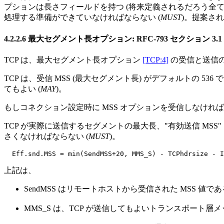
プションは長さフィールドを持つ (将来定義されるだろう全ての 
処理する準備ができていなければならない (
MUST
)。提案さ
4.2.2.6 最大セグメント長オプション: RFC-793 セクション 3.1
TCP は、最大セグメント長オプション
[TCP:4]
の受信と送信の
TCP は、受信 MSS (最大セグメント長) がデフォルトの 53
てもよい (
MAY
)。
もしコネクション設定時に MSS オプションを受信しなければ、TCP
TCP が実際に送信するセグメントの最大長、"有効送信 MSS
さくなければならない (
MUST
)。
上記は、
SendMSS はリモートホストから受信された MSS 値で
MMS_S は、TCP が送信してもよいトランスポート