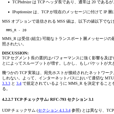
TCPhdrsize は TCP ヘッダ長であり、通常は 20
IPoptionsize は、TCP が現在のメッセージに付けて
MSS オプションで送信される MSS 値は、以下の値以下で
MMS_R は受信 (組立) 可能なトランスポート層メッセージの最大
照されたい。
DISCUSSION:
TCP セグメント長の選択はパフォーマンスに強く影響を及
とによってスループットが増す。しかし、もしパケットが大き
幾つかの TCP 実装は、宛先ホストが接続されたネットワー
しれない。よって、インターネットパスにおいて適切な MTU を決
3.3.3
と
3.4
で規定されているように MMS_R を決定することを
る。
4.2.2.7 TCP チェックサム: RFC-793 セクション 3.1
UDP チェックサム (
セクション 4.1.3.4
参照) とは異なり、T