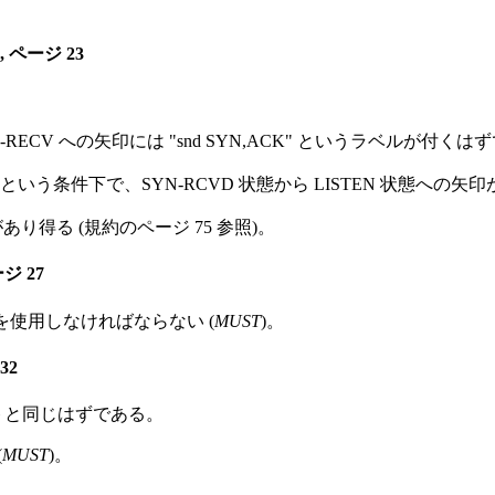
, ページ 23
YN-RECV への矢印には "snd SYN,ACK" というラベルが付く
受信という条件下で、SYN-RCVD 状態から LISTEN 状態への矢
とがあり得る (規約のページ 75 参照)。
ジ 27
を使用しなければならない (
MUST
)。
32
ットと同じはずである。
(
MUST
)。