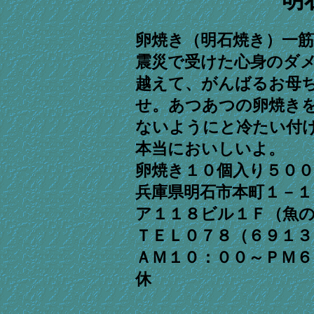
卵焼き（明石焼き）一筋
震災で受けた心身のダ
越えて、がんばるお母
せ。あつあつの卵焼き
ないようにと冷たい付
本当においしいよ。
卵焼き１０個入り５００
兵庫県明石市本町１－１
ア１１８ビル１Ｆ（魚
ＴＥＬ０７８（６９１３
ＡＭ１０：００～ＰＭ６
休