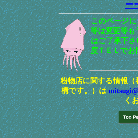
ー
このページに
等は変更等も
はご了承下さ
度ＴＥＬでお
粉物店に関する情報（
構です。）は
mitsugi@
く