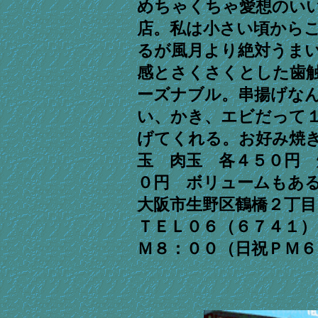
めちゃくちゃ愛想のい
店。私は小さい頃から
るが風月より絶対うま
感とさくさくとした歯
ーズナブル。串揚げな
い、かき、エビだって
げてくれる。お好み焼
玉 肉玉 各４５０円 
０円 ボリュームもあ
大阪市生野区鶴橋２丁目
ＴＥＬ０６（６７４１）
Ｍ８：００（日祝ＰＭ