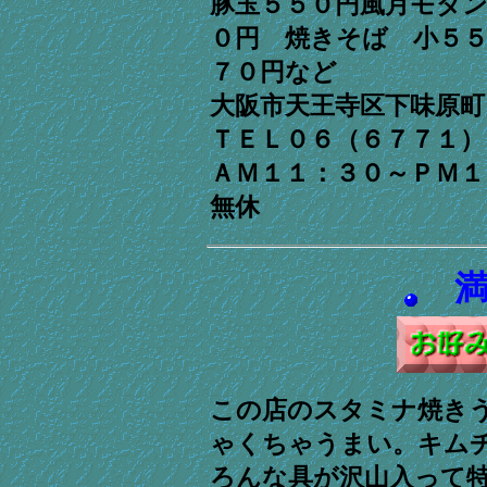
豚玉５５０円風月モダ
０円 焼きそば 小５
７０円など
大阪市天王寺区下味原
ＴＥＬ０６（６７７１
ＡＭ１１：３０～ＰＭ
無休
この店のスタミナ焼き
ゃくちゃうまい。キム
ろんな具が沢山入って