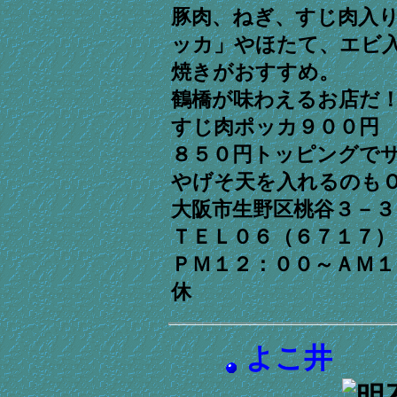
豚肉、ねぎ、すじ肉入
ッカ」やほたて、エビ
焼きがおすすめ。
鶴橋が味わえるお店だ
すじ肉ポッカ９００円
８５０円トッピングで
やげそ天を入れるのも
大阪市生野区桃谷３－
ＴＥＬ０６（６７１７
ＰＭ１２：００～ＡＭ１
休
よこ井