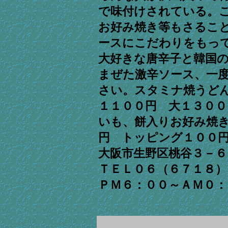
で味付けされている。
お好み焼き等もさるこ
ースにこだわりをもっ
大好きな唐辛子と韓国
まぜた激辛ソース、一
さい。スタミナ焼うど
１１００円 大１３０
いも、餅入りお好み焼
円 トッピング１００
大阪市生野区桃谷３－
ＴＥＬ０６（６７１８
ＰＭ６：００～ＡＭ０：